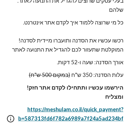
.בעלי עסקים שרוצים להגדיל את התנועה לאתר
שלהם
.כל מי שרוצה ללמוד איך לקדם אתר אינטרנט
!רכשו עכשיו את הסדנה ותועברו מיידית לסדנה
המוקלטת שתעזור לכם
להגדיל את התנועה לאתר
אורך הסדנה: שעה ו-52 דקות.
עלות הסדנה: 350 ש"ח
(במקום 500 ש"ח)
!הירשמו עכשיו ותתחילו לקדם אתר חזק
ומצליח
https://meshulam.co.il/quick_payment?
b=587313fd6f782a6989a7f24a5ad234bf